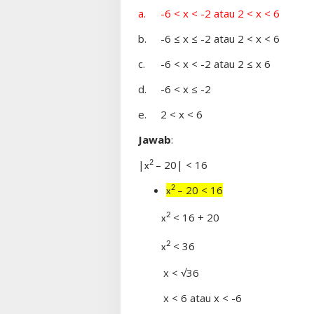
a.
-6 < x < -2 atau 2 < x < 6
b.
-6 ≤ x ≤ -2 atau 2 < x < 6
c.
-6 < x < -2 atau 2 ≤ x 6
d.
-6 < x ≤ -2
e.
2 < x < 6
Jawab
:
|
– 20| < 16
2
x
– 20 < 16
2
x
< 16 + 20
2
x
< 36
2
x
x < √36
x < 6 atau x < -6