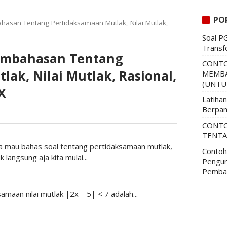
PO
hasan Tentang Pertidaksamaan Mutlak, Nilai Mutlak,
Soal P
Transf
Pembahasan Tentang
CONTO
ak, Nilai Mutlak, Rasional,
MEMBA
(UNTU
X
Latiha
Berpan
CONTO
TENTA
i kita mau bahas soal tentang pertidaksamaan mutlak,
Contoh
uk langsung aja kita mulai...
Pengur
Pemba
maan nilai mutlak |2x – 5| < 7 adalah...