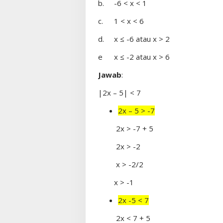
b.
-6 < x < 1
c.
1 < x < 6
d.
x ≤ -6 atau x > 2
e
x ≤ -2 atau x > 6
Jawab
:
|2x – 5| < 7
2x – 5 > -7
2x > -7 + 5
2x > -2
x > -2/2
x > -1
2x -5 < 7
2x < 7 + 5