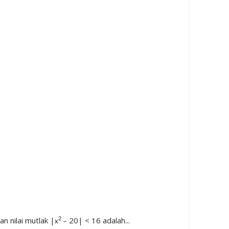
n nilai mutlak |
– 20| < 16 adalah...
2
x