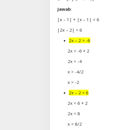
Jawab
:
|x – 1| + |x – 1| < 6
|2x – 2| < 6
2x – 2 > -6
2x > -6 + 2
2x > -4
x > -4/2
x > -2
2x – 2 < 6
2x < 6 + 2
2x < 8
x < 8/2