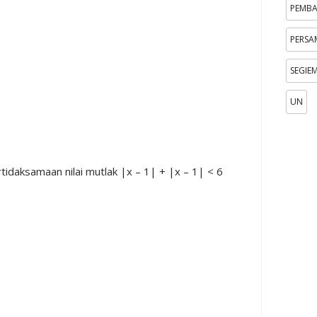
PEMB
PERS
SEGIE
UN
idaksamaan nilai mutlak |x – 1| + |x – 1| < 6