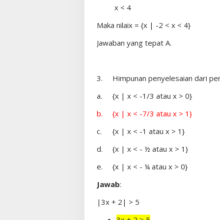
x < 4
Maka nilaix = {x | -2 < x < 4}
Jawaban yang tepat A.
3.
Himpunan penyelesaian dari pert
a.
{x | x < -1/3 atau x > 0}
b.
{x | x < -7/3 atau x > 1}
c.
{x | x < -1 atau x > 1}
d.
{x | x < - ½ atau x > 1}
e.
{x | x < - ¼ atau x > 0}
Jawab
:
|3x + 2| > 5
3x + 2 > 5