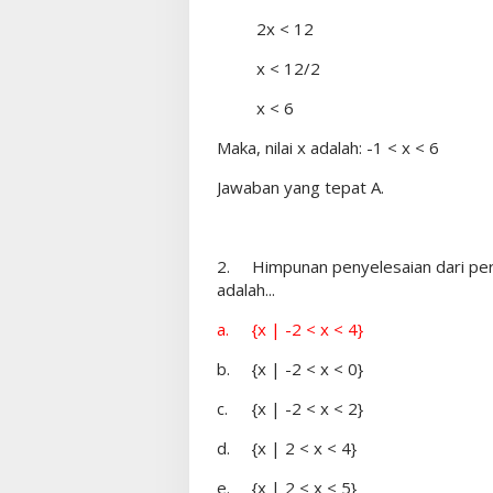
2x < 12
x < 12/2
x < 6
Maka, nilai x adalah: -1 < x < 6
Jawaban yang tepat A.
2.
Himpunan penyelesaian dari pert
adalah...
a.
{x | -2 < x < 4}
b.
{x | -2 < x < 0}
c.
{x | -2 < x < 2}
d.
{x | 2 < x < 4}
e.
{x | 2 < x < 5}