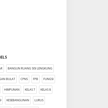
BELS
AR
BANGUN RUANG SISI LENGKUNG
GAN BULAT
CPNS
FPB
FUNGSI
HIMPUNAN
KELAS 7
KELAS 8
9
KESEBANGUNAN
LURUS