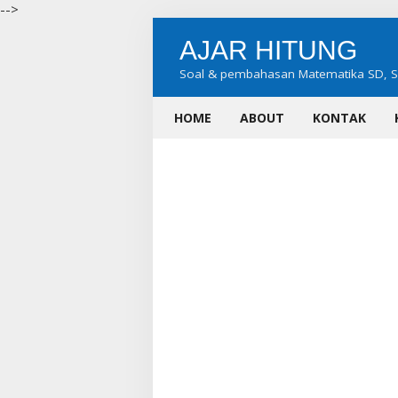
-->
AJAR HITUNG
Soal & pembahasan Matematika SD, 
SMA
HOME
ABOUT
KONTAK