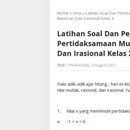
Home
»
sma
» Latihan Soal Dan Pemba
Rasional, Dan Irasional Kelas X
Latihan Soal Dan 
Pertidaksamaan Mutl
Dan Irasional Kelas 
Widi
| Wednesday, 4 August 2021
Halo adik-adik ajar hitung... hari in
nilai mutlak, rasional, dan irasional. Y
1.
Nilai x yang memenuhi pertidaksa
a.
-1 < x < 6