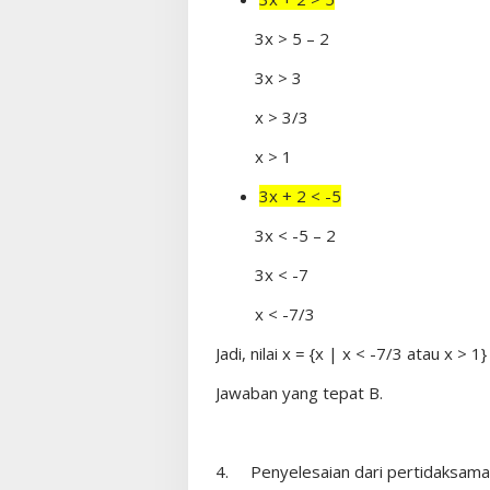
3x > 5 – 2
3x > 3
x > 3/3
x > 1
3x + 2 < -5
3x < -5 – 2
3x < -7
x < -7/3
Jadi, nilai x = {x | x < -7/3 atau x > 1}
Jawaban yang tepat B.
4.
Penyelesaian dari pertidaksamaa