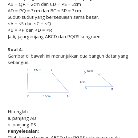
AB = QR = 2cm dan CD = PS = 2cm
AD = PQ = 3cm dan BC = SR = 3cm
Sudut-sudut yang bersesuaian sama besar.
<A = <S dan <C = <Q
<B = <P dan <D = <R
Jadi, jajargenjang ABCD dan PQRS kongruen.
Soal 4:
Gambar di bawah ini menunjukkan dua bangun datar yang
sebangun.
Hitunglah:
a. panjang AB
b. panjang PS
Penyelesaian:
Oleh karena bangun ABCD dan PGRS sebangun, maka