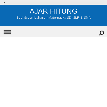
-->
AJAR HITUNG
Soal & pembahasan Matematika SD, SMP & SMA
HOME
ABOUT
KONTAK
KATEGORI
▼
KELAS 7
KELAS 8