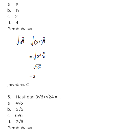
a. ¼
b. ½
c. 2
d. 4
Pembahasan:
Jawaban: C
5. Hasil dari 3√6+√24 = ...
a. 4√6
b. 5√6
c. 6√6
d. 7√6
Pembahasan: