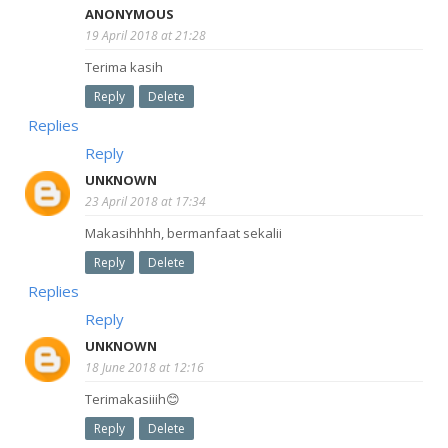
ANONYMOUS
19 April 2018 at 21:28
Terima kasih
Reply
Delete
Replies
Reply
UNKNOWN
23 April 2018 at 17:34
Makasihhhh, bermanfaat sekalii
Reply
Delete
Replies
Reply
UNKNOWN
18 June 2018 at 12:16
Terimakasiiih😊
Reply
Delete