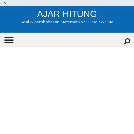
-->
AJAR HITUNG
Soal & pembahasan Matematika SD, SMP & SMA
HOME
ABOUT
KONTAK
KATEGORI
▼
KELAS 7
KELAS 8