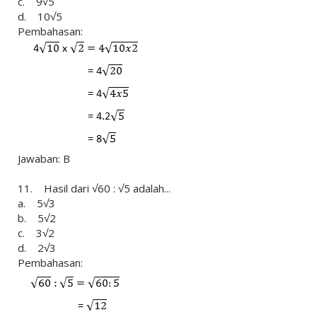
c. 9√5
d. 10√5
Pembahasan:
Jawaban: B
11. Hasil dari √60 : √5 adalah...
a. 5√3
b. 5√2
c. 3√2
d. 2√3
Pembahasan: