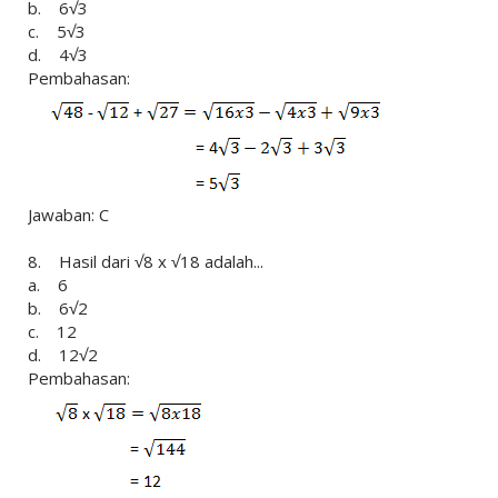
b. 6√3
c. 5√3
d. 4√3
Pembahasan:
Jawaban: C
8. Hasil dari √8 x √18 adalah...
a. 6
b. 6√2
c. 12
d. 12√2
Pembahasan: