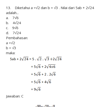
13. Diketahui a =√2 dan b = √3 . Nilai dari 5ab + 2√24
adalah...
a. 7√6
b. 4√24
c. 9√6
d. 7√24
Pembahasan:
a =√2
b = √3
maka:
Jawaban: C