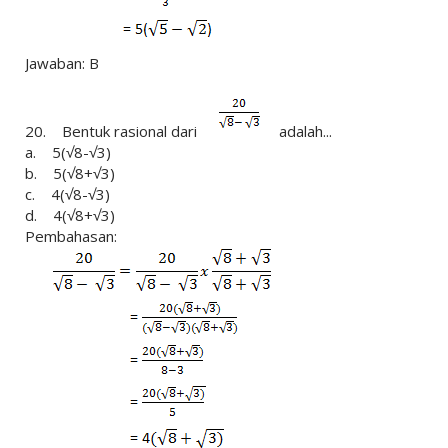
Jawaban: B
20. Bentuk rasional dari
adalah...
a. 5(√8-√3)
b. 5(√8+√3)
c. 4(√8-√3)
d. 4(√8+√3)
Pembahasan: