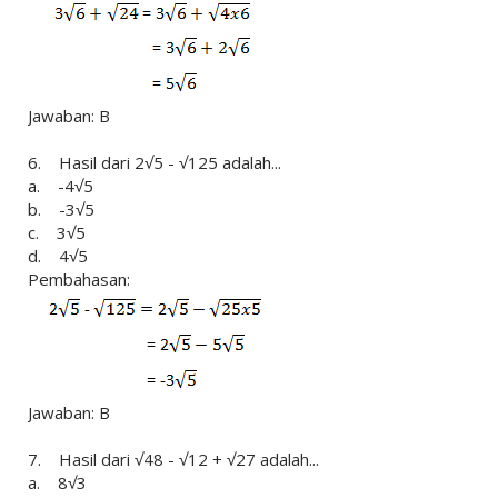
Jawaban: B
6. Hasil dari 2√5 - √125 adalah...
a. -4√5
b. -3√5
c. 3√5
d. 4√5
Pembahasan:
Jawaban: B
7. Hasil dari √48 - √12 + √27 adalah...
a. 8√3