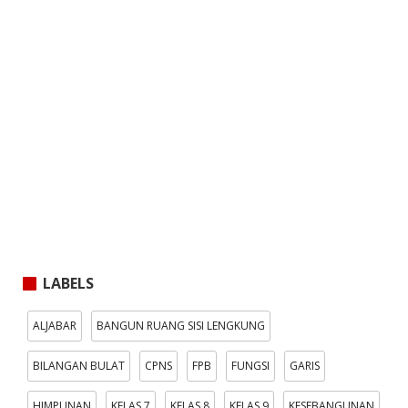
LABELS
ALJABAR
BANGUN RUANG SISI LENGKUNG
BILANGAN BULAT
CPNS
FPB
FUNGSI
GARIS
HIMPUNAN
KELAS 7
KELAS 8
KELAS 9
KESEBANGUNAN