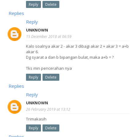
Reply
Delete
Replies
Reply
UNKNOWN
15 December 2018 at 06:59
Kalo soalnya akar 2 - akar 3 dibagi akar 2 + akar 3 = a+b
akar 6.
Dg syarat a dan b bipangan bulat, maka a+b = ?
Tks min pencerahan nya
Reply
Delete
Replies
Reply
UNKNOWN
26 February 2019 at 13:12
Trimakasih
Reply
Delete
Replies