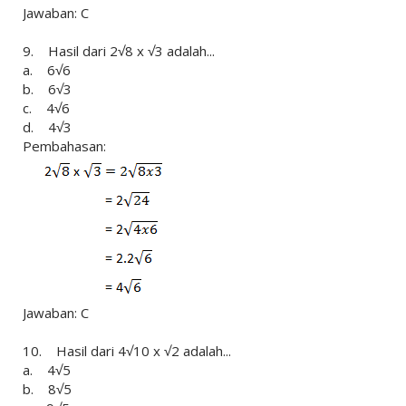
Jawaban: C
9. Hasil dari 2√8 x √3 adalah...
a. 6√6
b. 6√3
c. 4√6
d. 4√3
Pembahasan:
Jawaban: C
10. Hasil dari 4√10 x √2 adalah...
a. 4√5
b. 8√5