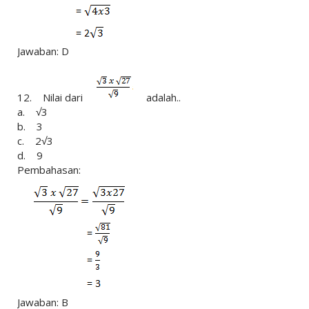
Jawaban: D
12. Nilai dari
adalah..
a. √3
b. 3
c. 2√3
d. 9
Pembahasan:
Jawaban: B