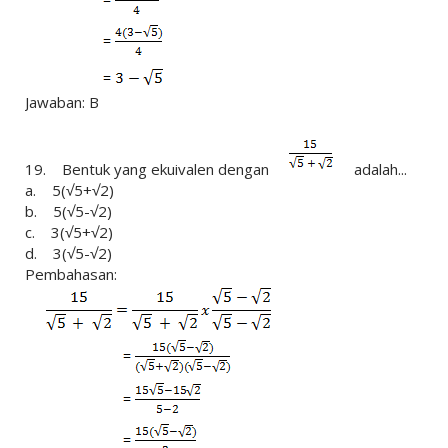
Jawaban: B
19. Bentuk yang ekuivalen dengan
adalah...
a. 5(√5+√2)
b. 5(√5-√2)
c. 3(√5+√2)
d. 3(√5-√2)
Pembahasan: