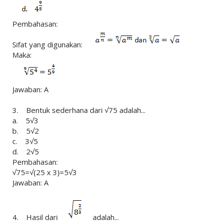
Pembahasan:
Sifat yang digunakan:
Maka:
Jawaban: A
3. Bentuk sederhana dari √75 adalah...
a. 5√3
b. 5√2
c. 3√5
d. 2√5
Pembahasan:
√75=√(25 x 3)=5√3
Jawaban: A
4. Hasil dari
adalah...