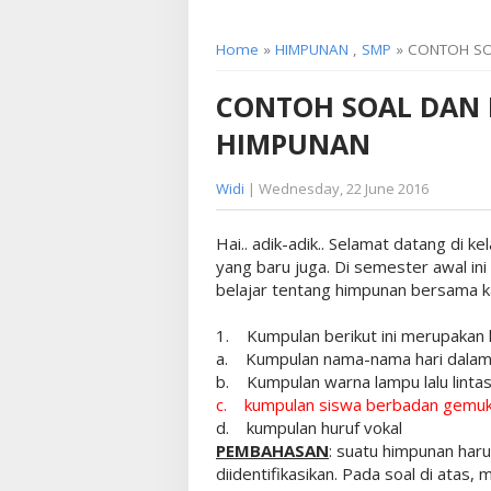
Home
»
HIMPUNAN
,
SMP
» CONTOH SO
CONTOH SOAL DAN
HIMPUNAN
Widi
| Wednesday, 22 June 2016
Hai.. adik-adik.. Selamat datang di 
yang baru juga. Di semester awal ini
belajar tentang himpunan bersama ka
1. Kumpulan berikut ini merupakan
a. Kumpulan nama-nama hari dala
b. Kumpulan warna lampu lalu linta
c. kumpulan siswa berbadan gemu
d. kumpulan huruf vokal
PEMBAHASAN
: suatu himpunan har
diidentifikasikan. Pada soal di atas, m