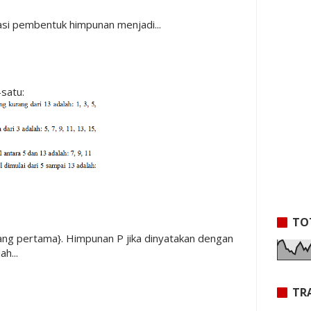
asi pembentuk himpunan menjadi...
-satu:
TO
 yang pertama}. Himpunan P jika dinyatakan dengan
h...
TR