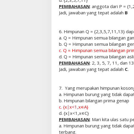
d. {2,3,5,7,11}
PEMBAHASAN
: anggota dari P = {1,
Jadi, jawaban yang tepat adalah
B
6. Himpunan Q = {2,3,5,7,11,13} dapa
a. Q = Himpunan semua bilangan ganj
b. Q = Himpunan semua bilangan gen
c. Q = Himpunan semua bilangan pri
d. Q = Himpunan semua bilangan asli
PEMBAHASAN
: 2, 3, 5, 7, 11, dan 
Jadi, jawaban yang tepat adalah
C
.
7. Yang merupakan himpunan kosong 
a. Himpunan burung yang tidak dapa
b. Himpunan bilangan prima genap
c. {x∣x<1,x∊A}
d. {x∣x<1,x∊C}
PEMBAHASAN
: Mari kita ulas satu p
a. Himpunan burung yang tidak dapat
terbang.