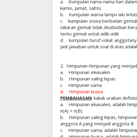
a. Kumpulan nama-nama hari dalam s
kamis, jumat, sabtu.
b. Kumpulan warna lampu lalu lintas:
c. kumpulan siswa berbadan gemuk: 
takaran gemuk tidak disebutkan ber
tentu gemuk untuk adik-adik
d. kumpulan huruf vokal: anggotanya a
Jadi jawaban untuk soal di atas adal
2. Himpunan-himpunan yang menjadi 
a. Himpunan ekuivalen
b. Himpunan saling lepas
c. Himpunan sama
d. Himpunan kuasa
PEMBAHASAN
: kakak uraikan defini
a. Himpunan ekuivalen, adalah him
n(A) = n(B)
b. Himpunan saling lepas, himpunan 
anggota A yang menjadi anggota B
c. Himpunan sama, adalah himpuna
d. Himpunan kuasa, adalah himpunan