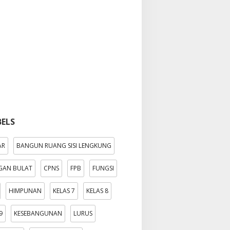
BELS
AR
BANGUN RUANG SISI LENGKUNG
GAN BULAT
CPNS
FPB
FUNGSI
HIMPUNAN
KELAS 7
KELAS 8
9
KESEBANGUNAN
LURUS