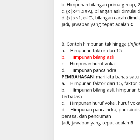
b. Himpunan bilangan prima genap, 2
c. {x∣x<1,x∊A}, bilangan asli dimulai d
d. {x∣x<1,x∊C}, bilangan cacah dimula
Jadi, jawaban yang tepat adalah
C
8. Contoh himpunan tak hingga (
infini
a. Himpunan faktor dari 15
b. Himpunan bilang asli
c. Himpunan huruf vokal
d. Himpunan pancaindra
PEMBAHASAN
: mari kita bahas satu
a. Himpunan faktor dari 15, faktor da
b. Himpunan bilang asli, himpunan bilan
terbatas)
c. Himpunan huruf vokal, huruf vokal t
d. Himpunan pancaindra, pancaindra 
perasa, dan penciuman
Jadi, jawaban yang tepat adalah
B