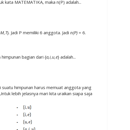
uk kata MATEMATIKA, maka n(P) adalah...
K,M,T
}. Jadi P memiliki 6 anggota. Jadi
n(P)
= 6.
 himpunan bagian dari {
a,i,u,e
} adalah...
ri suatu himpunan harus memuat anggota yang
tuk lebih jelasnya mari kita uraikan siapa saja