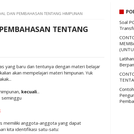
PO
AL DAN PEMBAHASAN TENTANG HIMPUNAN
Soal P
 PEMBAHASAN TENTANG
Transf
CONTO
MEMBA
(UNTU
Latiha
Berpan
kelas yang baru dan tentunya dengan materi belajar
 kalian akan mempelajari materi himpunan. Yuk
CONTO
kak...
TENTA
Contoh
 himpunan,
kecuali
...
Pengur
m seminggu
Pemba
s
k
us memiliki anggota-anggota yang dapat
ari kita identifikasi satu-satu: