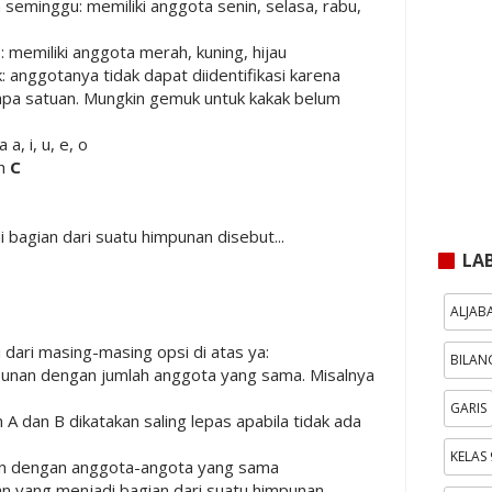
eminggu: memiliki anggota senin, selasa, rabu,
 memiliki anggota merah, kuning, hijau
anggotanya tidak dapat diidentifikasi karena
apa satuan. Mungkin gemuk untuk kakak belum
, i, u, e, o
ah
C
bagian dari suatu himpunan disebut...
LA
ALJAB
si dari masing-masing opsi di atas ya:
BILAN
punan dengan jumlah anggota yang sama. Misalnya
GARIS
A dan B dikatakan saling lepas apabila tidak ada
KELAS 
n dengan anggota-angota yang sama
 yang menjadi bagian dari suatu himpunan