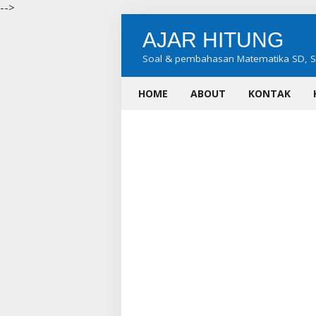
-->
AJAR HITUNG
Soal & pembahasan Matematika SD, 
SMA
HOME
ABOUT
KONTAK