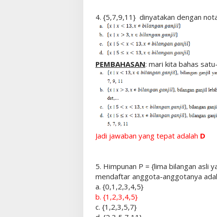
4. {5,7,9,11} dinyatakan dengan not
PEMBAHASAN
: mari kita bahas satu
Jadi jawaban yang tepat adalah
D
5. Himpunan P = {lima bilangan asli
mendaftar anggota-anggotanya adala
a. {0,1,2,3,4,5}
b. {1,2,3,4,5}
c. {1,2,3,5,7}