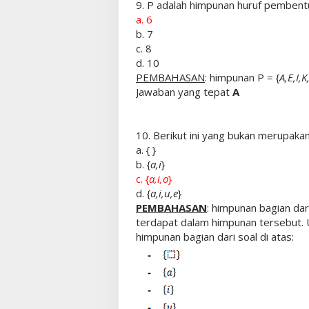
9. P adalah himpunan huruf pembent
a. 6
b. 7
c. 8
d. 10
PEMBAHASAN
: himpunan P = {
A,E,I,
Jawaban yang tepat
A
10. Berikut ini yang bukan merupakan
a. { }
b. {
a,i
}
c. {
a,i,o
}
d. {
a,i,u,e
}
PEMBAHASAN
: himpunan bagian da
terdapat dalam himpunan tersebut. Un
himpunan bagian dari soal di atas: