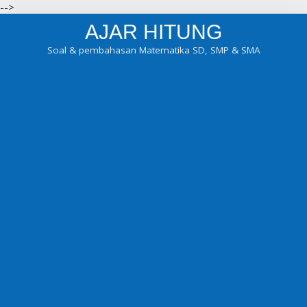
-->
AJAR HITUNG
Soal & pembahasan Matematika SD, SMP & SMA