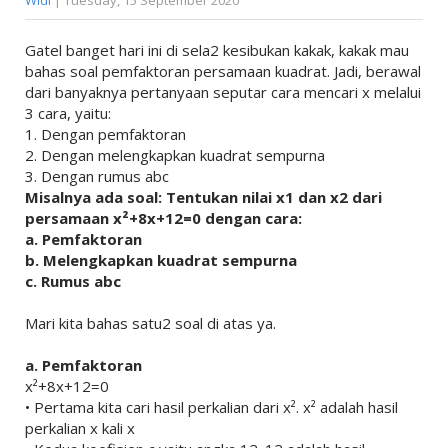
KELAS 9
Gatel banget hari ini di sela2 kesibukan kakak, kakak mau
bahas soal pemfaktoran persamaan kuadrat. Jadi, berawal
dari banyaknya pertanyaan seputar cara mencari x melalui
3 cara, yaitu:
1. Dengan pemfaktoran
2. Dengan melengkapkan kuadrat sempurna
3. Dengan rumus abc
Misalnya ada soal: Tentukan nilai x1 dan x2 dari
persamaan x²+8x+12=0 dengan cara:
a. Pemfaktoran
b. Melengkapkan kuadrat sempurna
c. Rumus abc
Mari kita bahas satu2 soal di atas ya.
a. Pemfaktoran
x²+8x+12=0
• Pertama kita cari hasil perkalian dari x². x² adalah hasil
perkalian x kali x