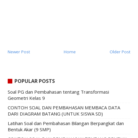
Newer Post
Home
Older Post
POPULAR POSTS
Soal PG dan Pembahasan tentang Transformasi
Geometri Kelas 9
CONTOH SOAL DAN PEMBAHASAN MEMBACA DATA
DARI DIAGRAM BATANG (UNTUK SISWA SD)
Latihan Soal dan Pembahasan Bilangan Berpangkat dan
Bentuk Akar (9 SMP)