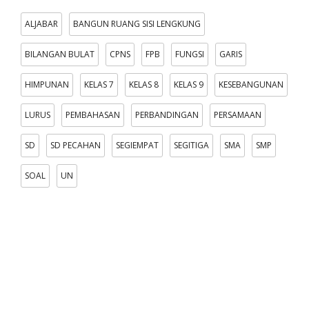
ALJABAR
BANGUN RUANG SISI LENGKUNG
BILANGAN BULAT
CPNS
FPB
FUNGSI
GARIS
HIMPUNAN
KELAS 7
KELAS 8
KELAS 9
KESEBANGUNAN
LURUS
PEMBAHASAN
PERBANDINGAN
PERSAMAAN
SD
SD PECAHAN
SEGIEMPAT
SEGITIGA
SMA
SMP
SOAL
UN