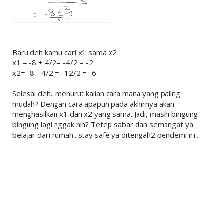
Baru deh kamu cari x1 sama x2
x1 = -8 + 4/2= -4/2 = -2
x2= -8 - 4/2 = -12/2 = -6
Selesai deh.. menurut kalian cara mana yang paling
mudah? Dengan cara apapun pada akhirnya akan
menghasilkan x1 dan x2 yang sama. Jadi, masih bingung
bingung lagi nggak nih? Tetep sabar dan semangat ya
belajar dari rumah.. stay safe ya ditengah2 pendemi ini..