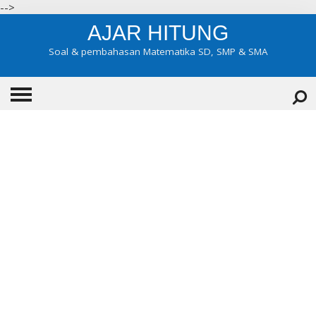
-->
AJAR HITUNG
Soal & pembahasan Matematika SD, SMP & SMA
HOME
ABOUT
KONTAK
KATEGORI
▼
KELAS 7
KELAS 8