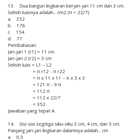
13. Dua bangun lingkaran berjari-jari 11 cm dan 3 cm.
Selisih luasnya adalah... cm2 (π = 22/7)
a. 352
b. 176
c. 154
d. 77
Pembahasan:
Jari-jari 1 (r1) = 11 cm
Jari-jari 2 (r2) = 3 cm
Selisih luas = L1 – L2
= π r12 - π r22
= π x 11 x 11 – π x 3 x 3
= 121 π - 9 π
= 112 π
= 112 x 22/7
= 352
Jawaban yang tepat A.
14. Sisi-sisi segitiga siku-siku 3 cm, 4 cm, dan 5 cm.
Panjang jari-jari lingkaran dalamnya adalah... cm
a. 0,5