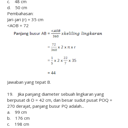
c. 48 cm
d. 50 cm
Pembahasan:
Jari-jari (r) = 35 cm
<AOB = 72
Jawaban yang tepat B.
19. Jika panjang diameter sebuah lingkaran yang
berpusat di O = 42 cm, dan besar sudut pusat POQ =
270 derajat, panjang busur PQ adalah...
a. 99 cm
b. 176 cm
c. 198 cm