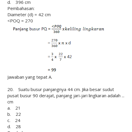
d. 396 cm
Pembahasan:
Diameter (d) = 42 cm
<POQ = 270
Jawaban yang tepat A.
20. Suatu busur panjangnya 44 cm. Jika besar sudut
pusat busur 90 derajat, panjang jari-jari lingkaran adalah ...
cm
a. 21
b. 22
c. 24
d. 28