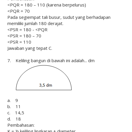
<PQR = 180 – 110 (karena berpelurus)
<PQR = 70
Pada segiempat tali busur, sudut yang berhadapan
memiliki jumlah 180 derajat.
<PSR = 180 - <PQR
<PSR = 180 – 70
<PSR = 110
Jawaban yang tepat C.
7. Keliling bangun di bawah ini adalah... dm
a. 9
b. 11
c. 14,5
d. 18
Pembahasan:
K = ½ keliling lingkaran + diameter