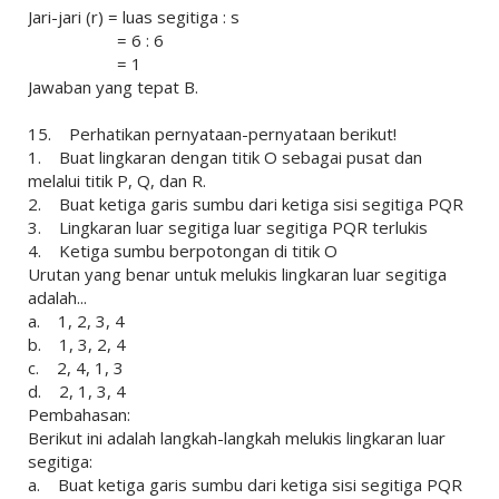
Jari-jari (r) = luas segitiga : s
= 6 : 6
= 1
Jawaban yang tepat B.
15. Perhatikan pernyataan-pernyataan berikut!
1. Buat lingkaran dengan titik O sebagai pusat dan
melalui titik P, Q, dan R.
2. Buat ketiga garis sumbu dari ketiga sisi segitiga PQR
3. Lingkaran luar segitiga luar segitiga PQR terlukis
4. Ketiga sumbu berpotongan di titik O
Urutan yang benar untuk melukis lingkaran luar segitiga
adalah...
a. 1, 2, 3, 4
b. 1, 3, 2, 4
c. 2, 4, 1, 3
d. 2, 1, 3, 4
Pembahasan:
Berikut ini adalah langkah-langkah melukis lingkaran luar
segitiga:
a. Buat ketiga garis sumbu dari ketiga sisi segitiga PQR