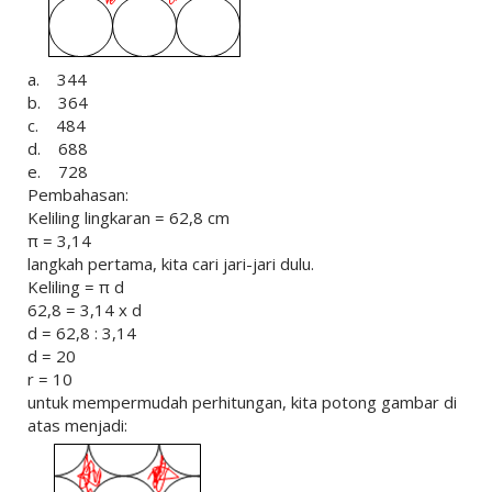
a. 344
b. 364
c. 484
d. 688
e. 728
Pembahasan:
Keliling lingkaran = 62,8 cm
π = 3,14
langkah pertama, kita cari jari-jari dulu.
Keliling = π d
62,8 = 3,14 x d
d = 62,8 : 3,14
d = 20
r = 10
untuk mempermudah perhitungan, kita potong gambar di
atas menjadi: