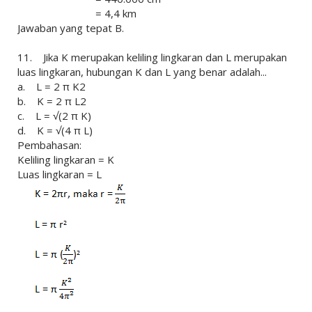
= 4,4 km
Jawaban yang tepat B.
11. Jika K merupakan keliling lingkaran dan L merupakan
luas lingkaran, hubungan K dan L yang benar adalah...
a. L = 2 π K2
b. K = 2 π L2
c. L = √(2 π K)
d. K = √(4 π L)
Pembahasan:
Keliling lingkaran = K
Luas lingkaran = L