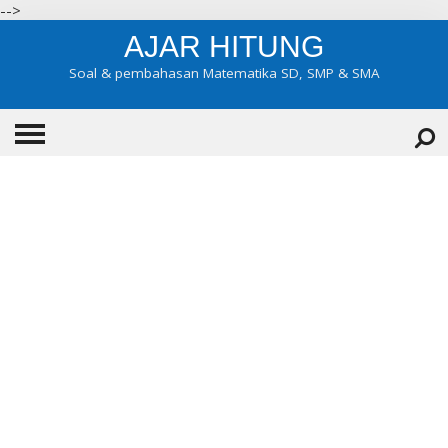
-->
AJAR HITUNG
Soal & pembahasan Matematika SD, SMP & SMA
HOME
ABOUT
KONTAK
KATEGORI
▼
KELAS 7
KELAS 8