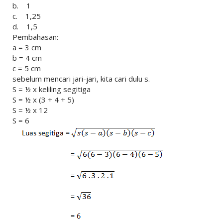
b. 1
c. 1,25
d. 1,5
Pembahasan:
a = 3 cm
b = 4 cm
c = 5 cm
sebelum mencari jari-jari, kita cari dulu s.
S = ½ x keliling segitiga
S = ½ x (3 + 4 + 5)
S = ½ x 12
S = 6