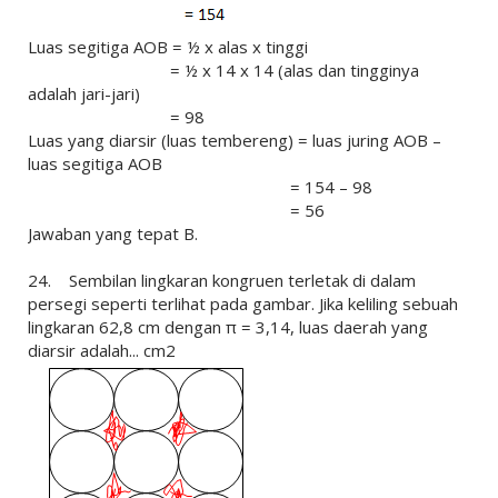
Luas segitiga AOB = ½ x alas x tinggi
= ½ x 14 x 14 (alas dan tingginya
adalah jari-jari)
= 98
Luas yang diarsir (luas tembereng) = luas juring AOB –
luas segitiga AOB
= 154 – 98
= 56
Jawaban yang tepat B.
24. Sembilan lingkaran kongruen terletak di dalam
persegi seperti terlihat pada gambar. Jika keliling sebuah
lingkaran 62,8 cm dengan π = 3,14, luas daerah yang
diarsir adalah... cm2