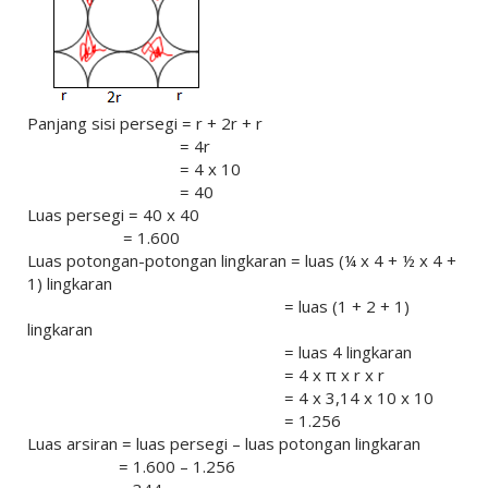
Panjang sisi persegi = r + 2r + r
= 4r
= 4 x 10
= 40
Luas persegi = 40 x 40
= 1.600
Luas potongan-potongan lingkaran = luas (¼ x 4 + ½ x 4 +
1) lingkaran
= luas (1 + 2 + 1)
lingkaran
= luas 4 lingkaran
= 4 x π x r x r
= 4 x 3,14 x 10 x 10
= 1.256
Luas arsiran = luas persegi – luas potongan lingkaran
= 1.600 – 1.256