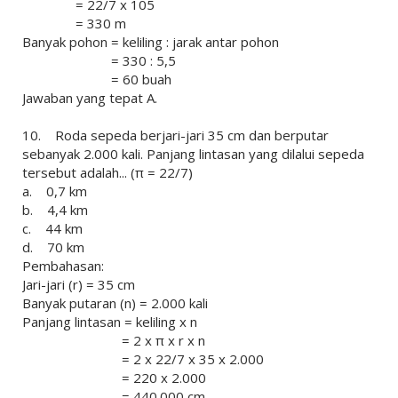
= 22/7 x 105
= 330 m
Banyak pohon = keliling : jarak antar pohon
= 330 : 5,5
= 60 buah
Jawaban yang tepat A.
10. Roda sepeda berjari-jari 35 cm dan berputar
sebanyak 2.000 kali. Panjang lintasan yang dilalui sepeda
tersebut adalah... (π = 22/7)
a. 0,7 km
b. 4,4 km
c. 44 km
d. 70 km
Pembahasan:
Jari-jari (r) = 35 cm
Banyak putaran (n) = 2.000 kali
Panjang lintasan = keliling x n
= 2 x π x r x n
= 2 x 22/7 x 35 x 2.000
= 220 x 2.000
= 440.000 cm