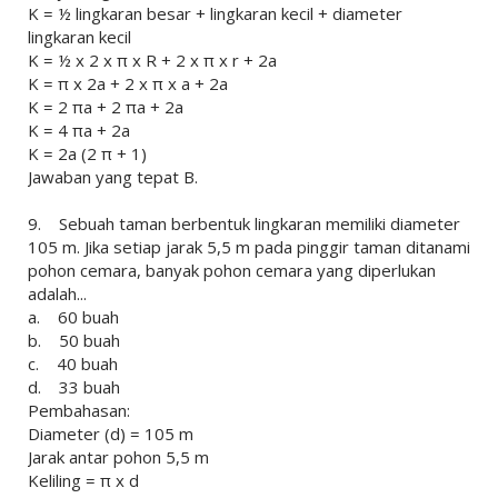
K = ½ lingkaran besar + lingkaran kecil + diameter
lingkaran kecil
K = ½ x 2 x π x R + 2 x π x r + 2a
K = π x 2a + 2 x π x a + 2a
K = 2 πa + 2 πa + 2a
K = 4 πa + 2a
K = 2a (2 π + 1)
Jawaban yang tepat B.
9. Sebuah taman berbentuk lingkaran memiliki diameter
105 m. Jika setiap jarak 5,5 m pada pinggir taman ditanami
pohon cemara, banyak pohon cemara yang diperlukan
adalah...
a. 60 buah
b. 50 buah
c. 40 buah
d. 33 buah
Pembahasan:
Diameter (d) = 105 m
Jarak antar pohon 5,5 m
Keliling = π x d