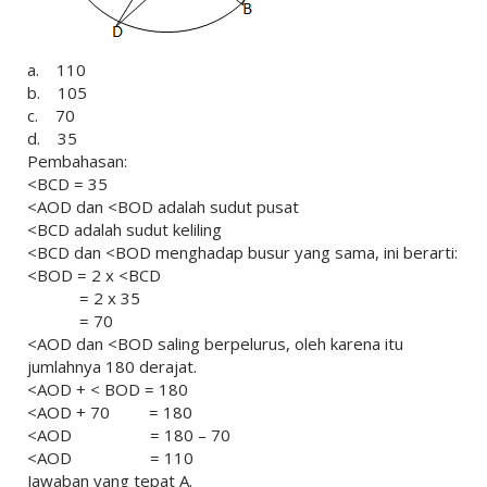
a. 110
b. 105
c. 70
d. 35
Pembahasan:
<BCD = 35
<AOD dan <BOD adalah sudut pusat
<BCD adalah sudut keliling
<BCD dan <BOD menghadap busur yang sama, ini berarti:
<BOD = 2 x <BCD
= 2 x 35
= 70
<AOD dan <BOD saling berpelurus, oleh karena itu
jumlahnya 180 derajat.
<AOD + < BOD = 180
<AOD + 70 = 180
<AOD = 180 – 70
<AOD = 110
Jawaban yang tepat A.