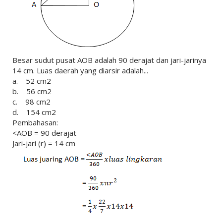
Besar sudut pusat AOB adalah 90 derajat dan jari-jarinya
14 cm. Luas daerah yang diarsir adalah...
a. 52 cm2
b. 56 cm2
c. 98 cm2
d. 154 cm2
Pembahasan:
<AOB = 90 derajat
Jari-jari (r) = 14 cm