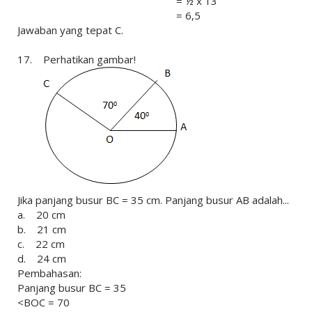
= ½ x 13
= 6,5
Jawaban yang tepat C.
17. Perhatikan gambar!
Jika panjang busur BC = 35 cm. Panjang busur AB adalah...
a. 20 cm
b. 21 cm
c. 22 cm
d. 24 cm
Pembahasan:
Panjang busur BC = 35
<BOC = 70