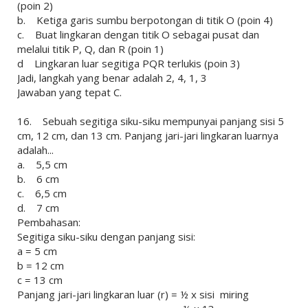
(poin 2)
b. Ketiga garis sumbu berpotongan di titik O (poin 4)
c. Buat lingkaran dengan titik O sebagai pusat dan
melalui titik P, Q, dan R (poin 1)
d Lingkaran luar segitiga PQR terlukis (poin 3)
Jadi, langkah yang benar adalah 2, 4, 1, 3
Jawaban yang tepat C.
16. Sebuah segitiga siku-siku mempunyai panjang sisi 5
cm, 12 cm, dan 13 cm. Panjang jari-jari lingkaran luarnya
adalah...
a. 5,5 cm
b. 6 cm
c. 6,5 cm
d. 7 cm
Pembahasan:
Segitiga siku-siku dengan panjang sisi:
a = 5 cm
b = 12 cm
c = 13 cm
Panjang jari-jari lingkaran luar (r) = ½ x sisi miring