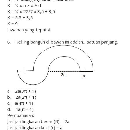
K = ½ x π x d + d
K = ½ x 22/7 x 3,5 + 3,5
K = 5,5 + 3,5
K = 9
Jawaban yang tepat A.
8. Keliling bangun di bawah ini adalah... satuan panjang.
a. 2a(3π + 1)
b. 2a(2π + 1)
c. a(4π + 1)
d. 4a(π + 1)
Pembahasan:
Jari-jari lingkaran besar (R) = 2a
Jari-jari lingkaran kecil (r) = a