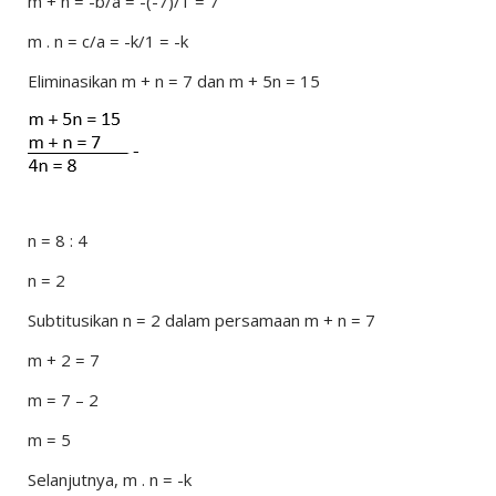
m + n = -b/a = -(-7)/1 = 7
m . n = c/a = -k/1 = -k
Eliminasikan m + n = 7 dan m + 5n = 15
n = 8 : 4
n = 2
Subtitusikan n = 2 dalam persamaan m + n = 7
m + 2 = 7
m = 7 – 2
m = 5
Selanjutnya, m . n = -k