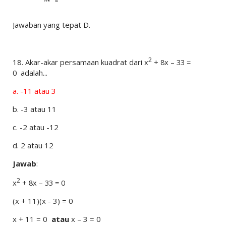
Jawaban yang tepat D.
2
18.
Akar-akar persamaan kuadrat dari
x
+ 8x – 33 =
0
adalah...
a.
-11 atau 3
b.
-3 atau 11
c.
-2 atau -12
d.
2 atau 12
Jawab
:
2
x
+ 8x – 33 = 0
(x + 11)(x - 3) = 0
x + 11 = 0
atau
x – 3 = 0