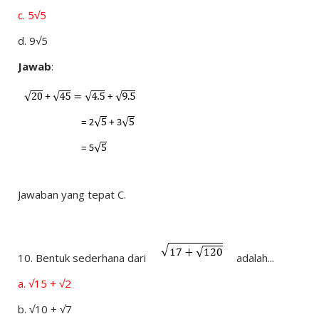
c.
5√5
d.
9√5
Jawab
:
Jawaban yang tepat C.
10.
Bentuk sederhana dari
adalah...
a.
√15 + √2
b.
√10 + √7