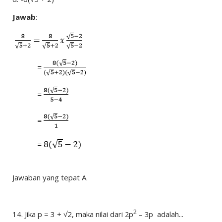
Jawab
:
Jawaban yang tepat A.
2
14.
Jika p = 3 + √2, maka nilai dari
2p
– 3p
adalah...