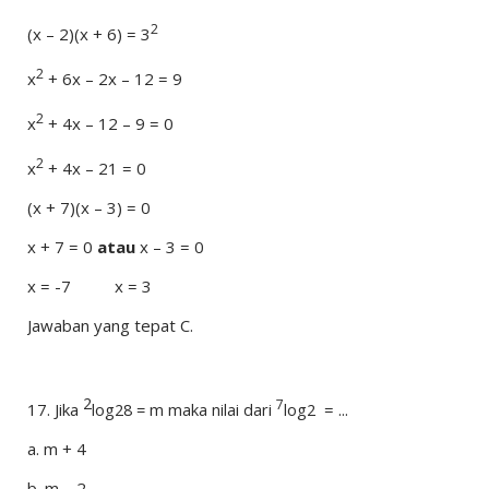
2
(x – 2)(x + 6) = 3
2
x
+ 6x – 2x – 12 = 9
2
x
+ 4x – 12 – 9 = 0
2
x
+ 4x – 21 = 0
(x + 7)(x – 3) = 0
x + 7 = 0
atau
x – 3 = 0
x = -7
x = 3
Jawaban yang tepat C.
2
7
17.
Jika
log28 = m maka nilai dari
log2
= ...
a.
m + 4
b.
m – 2