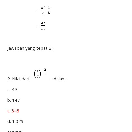
Jawaban yang tepat B.
2.
Nilai dari
adalah...
a.
49
b.
147
c.
343
d.
1.029
Jawab
: