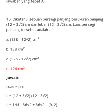
Jawaban yang tepat A.
15.
Diketahui sebuah persegi panjang berukuran panjang
(12 + 3√2) cm dan lebar (12 - 3√2) cm. Luas persegi
panjang tersebut adalah ...
a.
(138 - 12√2)
cm
2
b.
138
cm
2
c.
(126 - 12√2)
cm
2
d.
126
cm
2
Jawab
:
Luas = p x l
L = (12 + 3√2) (12 - 3√2)
L = 144 - 36√2 + 36√2 – (9. 2)