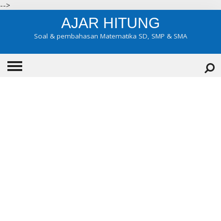
-->
AJAR HITUNG
Soal & pembahasan Matematika SD, SMP & SMA
HOME
ABOUT
KONTAK
KATEGORI
▼
KELAS 7
KELAS 8