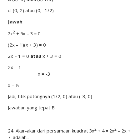
d.
(0, 2) atau (0, -1/2)
Jawab
:
2
2x
+ 5x – 3 = 0
(2x – 1)(x + 3) = 0
2x – 1 = 0
atau
x + 3 = 0
2x = 1
x = -3
x = ½
Jadi, titik potongnya (1/2, 0) atau (-3, 0)
Jawaban yang tepat B.
2
2
24.
Akar-akar dari persamaan kuadrat
3x
+ 4 = 2x
– 2x +
7
adalah...