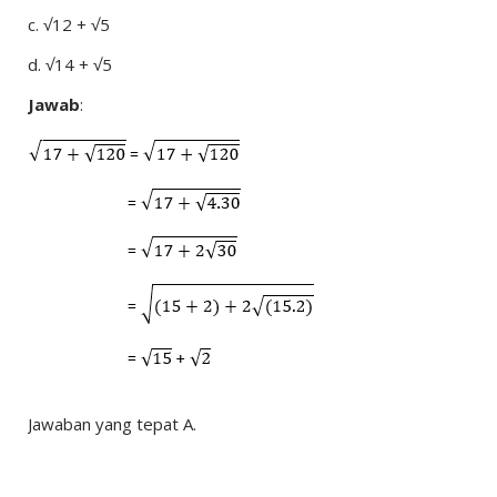
c.
√12 + √5
d.
√14 + √5
Jawab
:
Jawaban yang tepat A.