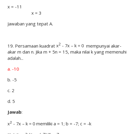
x = -11
x = 3
Jawaban yang tepat A.
2
19.
Persamaan kuadrat
x
- 7x – k = 0
mempunyai akar-
akar m dan n. Jika m + 5n = 15, maka nilai k yang memenuhi
adalah...
a.
-10
b.
-5
c.
2
d.
5
Jawab
:
x
- 7x – k = 0
memiliki a = 1; b = -7; c = -k
2