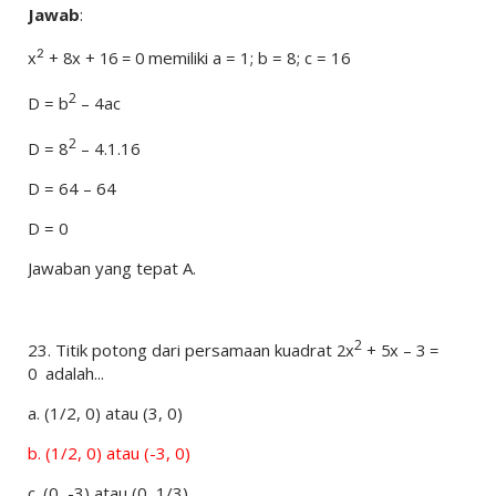
Jawab
:
x
+ 8x + 16 = 0
memiliki a = 1; b = 8; c = 16
2
2
D = b
– 4ac
2
D = 8
– 4.1.16
D = 64 – 64
D = 0
Jawaban yang tepat A.
2
23.
Titik potong dari persamaan kuadrat
2x
+ 5x – 3 =
0
adalah...
a.
(1/2, 0) atau (3, 0)
b.
(1/2, 0) atau (-3, 0)
c.
(0, -3) atau (0, 1/3)