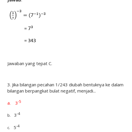
Jawaban yang tepat C.
3.
Jika bilangan pecahan 1/243 diubah bentuknya ke dalam
bilangan berpangkat bulat negatif, menjadi...
-5
a.
3
-4
3
b.
-4
5
c.