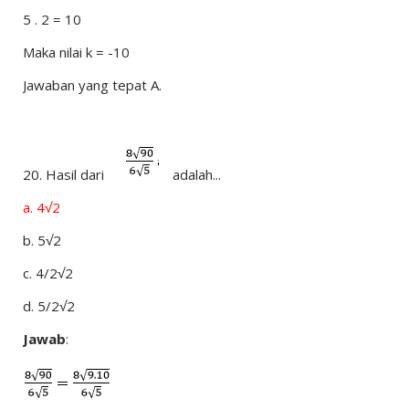
5 . 2 = 10
Maka nilai k = -10
Jawaban yang tepat A.
20.
Hasil dari
adalah...
a.
4√2
b.
5√2
c.
4/2√2
d.
5/2√2
Jawab
: