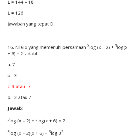
L = 144 – 18
L = 126
Jawaban yang tepat D.
3
3
16.
Nilai x yang memenuhi persamaan
log (x – 2) +
log(x
+ 6) = 2
adalah...
a.
7
b.
-3
c.
3 atau -7
d.
-3 atau 7
Jawab
:
3
3
log (x – 2) +
log(x + 6) = 2
3
3
2
log (x – 2)(x + 6) =
log 3