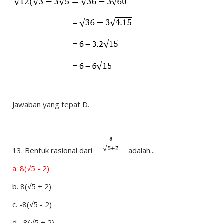
Jawaban yang tepat D.
13.
Bentuk rasional dari
adalah...
a.
8(√5 - 2)
b.
8(√5 + 2)
c.
-8(√5 - 2)
d.
-8(√5 + 2)