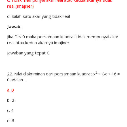
c.
Tidak mempunyai akar real atau kedua akarnya tidak
real (imajiner)
d.
Salah satu akar yang tidak real
Jawab
:
Jika D < 0 maka persamaan kuadrat tidak mempunyai akar
real atau kedua akarnya imajiner.
Jawaban yang tepat C.
2
22.
Nilai diskriminan dari persamaan kuadrat
x
+ 8x + 16 =
0
adalah...
a.
0
b.
2
c.
4
d.
6