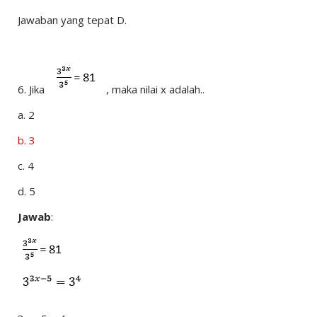
Jawaban yang tepat D.
6.
Jika
, maka nilai x adalah..
a.
2
b.
3
c.
4
d.
5
Jawab
: