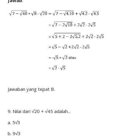
Jawab
:
Jawaban yang tepat B.
9.
Nilai dari √20 + √45 adalah...
a.
5√3
b.
9√3