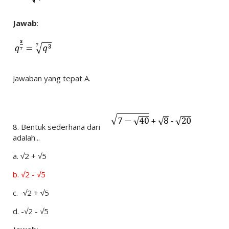
Jawab
:
Jawaban yang tepat A.
8.
Bentuk sederhana dari
adalah...
a.
√2 + √5
b.
√2 - √5
c.
-√2 + √5
d.
-√2 - √5