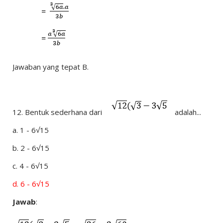
Jawaban yang tepat B.
12.
Bentuk sederhana dari
adalah...
a.
1 - 6√15
b.
2 - 6√15
c.
4 - 6√15
d.
6 - 6√15
Jawab
: