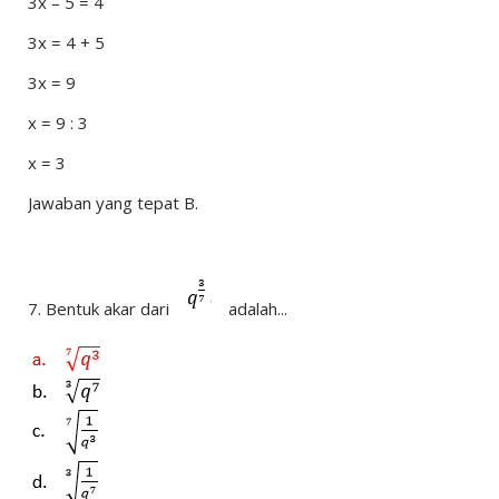
3x – 5 = 4
3x = 4 + 5
3x = 9
x = 9 : 3
x = 3
Jawaban yang tepat B.
7.
Bentuk akar dari
adalah...