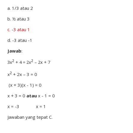
a.
1/3 atau 2
b.
½ atau 3
c.
-3 atau 1
d.
-3 atau -1
Jawab
:
2
2
3x
+ 4 = 2x
– 2x + 7
2
x
+ 2x – 3 = 0
(x + 3)(x - 1) = 0
x + 3 = 0
atau
x - 1 = 0
x = -3
x = 1
Jawaban yang tepat C.