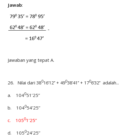
Jawab
:
Jawaban yang tepat A.
0
0
0
26.
Nilai dari
38
16’12’’ + 49
38’41’’ + 17
6’32’’
adalah...
0
a.
104
51’25’’
0
b.
104
54’25’’
0
c.
105
1’25’’
0
d.
105
24’25’’