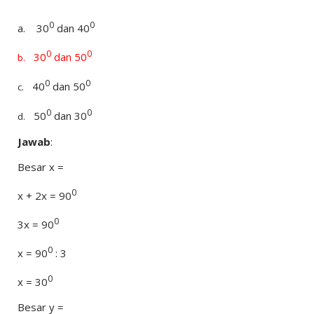
0
0
a.
30
dan 40
0
0
30
dan 50
b.
0
0
40
dan 50
c.
0
0
50
dan 30
d.
Jawab
:
Besar x =
0
x + 2x = 90
0
3x = 90
0
x = 90
: 3
0
x =
30
Besar y =