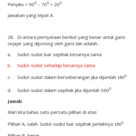
0
0
0
Penyiku = 90
– 70
= 20
Jawaban yang tepat A.
28.
Di antara pernyataan berikut yang benar untuk garis
sejajar yang dipotong oleh garis lain adalah...
a.
Sudut-sudut luar sepihak besarnya sama
b.
Sudut-sudut sehadap besarnya sama.
c.
Sudut-sudut dalam berseberangan jika dijumlah
0
180
0
d.
Sudut-sudut dalam sepihak jika dijumlah
360
Jawab
:
Mari kita bahas satu-persatu pilihan di atas:
Pilihan A, salah. Sudut-sudut luar sepihak jumlahnya
0
180
Pilihan B, benar.