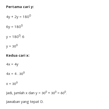
Pertama cari y:
0
4y + 2y = 180
0
6y = 180
0
y = 180
: 6
y =
0
30
Kedua cari x:
4x = 4y
4x = 4 .
0
30
x =
0
30
Jadi, jumlah x dan y =
+
=
.
0
0
0
30
30
60
Jawaban yang tepat D.