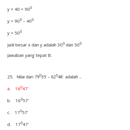
0
y + 40 = 90
0
0
y = 90
– 40
0
y =
50
0
0
Jadi besar x dan y adalah
30
dan 50
Jawaban yang tepat B.
0
0
25.
Nilai dari
79
35’ – 62
48’
adalah ...
0
a.
16
47’
0
b.
1
6
57’
0
c.
17
57’
0
d.
17
47’