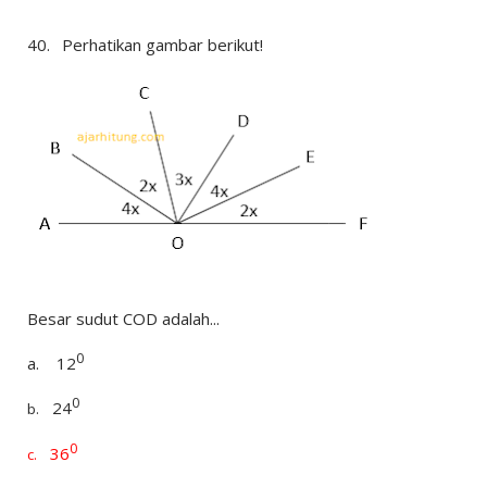
40.
Perhatikan gambar berikut!
Besar sudut COD adalah...
0
a.
12
0
24
b.
0
36
c.