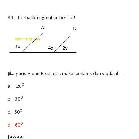
39.
Perhatikan gambar berikut!
Jika garis A dan B sejajar, maka jumlah x dan y adalah...
0
a.
20
0
30
b.
0
50
c.
0
60
d.
Jawab
: