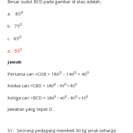
Besar sudut BCD pada gambar di atas adalah...
0
a.
85
0
75
b.
0
65
c.
0
55
d.
Jawab
:
0
0
0
Pertama cari <CDB = 180
– 140
= 40
Kedua cari <CBD =
0
0
0
180
– 95
= 85
Ketiga cari <BCD =
0
0
0
0
180
– 40
– 85
= 55
Jawaban yang tepat D.
31.
Seorang pedagang membeli 50 kg jeruk seharga