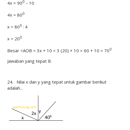
0
4x = 90
– 10
0
4x = 80
0
x = 80
: 4
0
x = 20
0
Besar <AOB = 3x + 10 = 3 (20) + 10 = 60 + 10 = 70
Jawaban yang tepat B.
24.
Nilai x dan y yang tepat untuk gambar berikut
adalah...