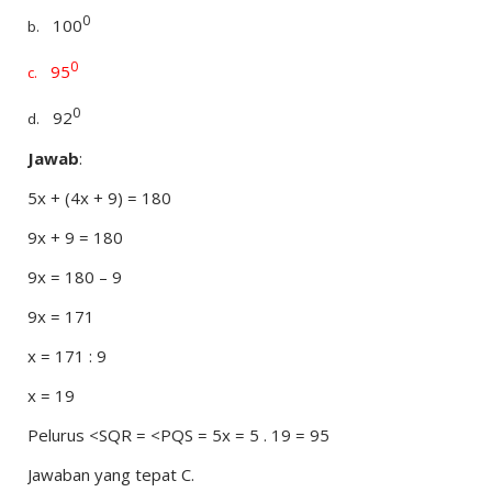
0
100
b.
0
95
c.
0
92
d.
Jawab
:
5x + (4x + 9) = 180
9x + 9 = 180
9x = 180 – 9
9x = 171
x = 171 : 9
x = 19
Pelurus <SQR = <PQS = 5x = 5 . 19 = 95
Jawaban yang tepat C.