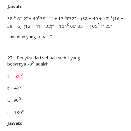
Jawab
:
0
0
0
0
38
16’12’’ + 49
38’41’’ + 17
6’32’’ = (38 + 49 + 17)
(16 +
0
0
38 + 6)’ (12 + 41 + 32)’’ = 104
60’ 85’’ = 105
1’ 25’’
Jawaban yang tepat C.
27.	
Penyiku dari sebuah sudut yang
besarnya
adalah...
0
70
0
a.
20
0
40
b.
0
90
c.
0
130
d.
Jawab
: