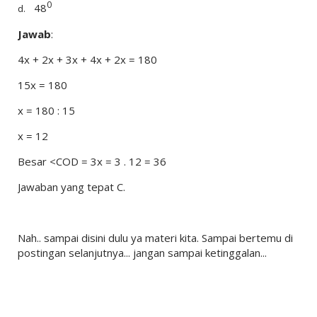
0
48
d.
Jawab
:
4x + 2x + 3x + 4x + 2x = 180
15x = 180
x = 180 : 15
x = 12
Besar <COD = 3x = 3 . 12 = 36
Jawaban yang tepat C.
Nah.. sampai disini dulu ya materi kita. Sampai bertemu di
postingan selanjutnya... jangan sampai ketinggalan...