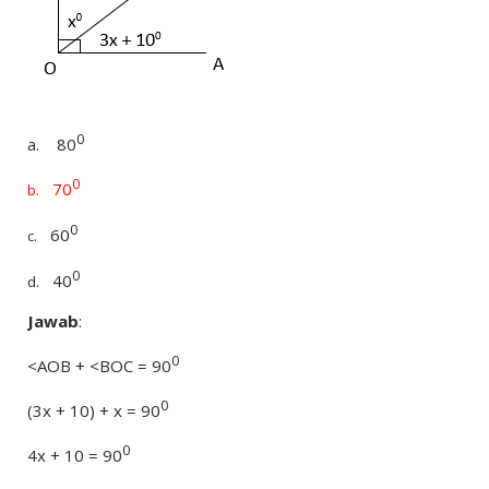
0
a.
80
0
70
b.
0
60
c.
0
40
d.
Jawab
:
0
<AOB + <BOC = 90
0
(3x + 10) + x = 90
0
4x + 10 = 90