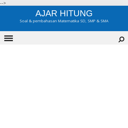
-->
AJAR HITUNG
Soal & pembahasan Matematika SD, SMP & SMA
HOME
ABOUT
KONTAK
KATEGORI
▼
KELAS 7
KELAS 8