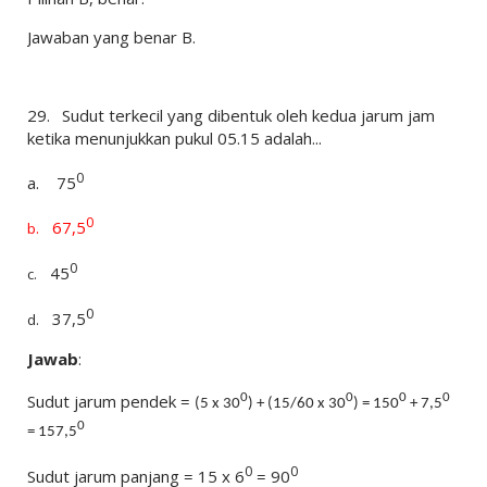
Jawaban yang benar B.
29.
Sudut terkecil yang dibentuk oleh kedua jarum jam
ketika menunjukkan pukul 05.15 adalah...
0
a.
75
0
67,5
b.
0
45
c.
0
37,5
d.
Jawab
:
Sudut jarum pendek =
0
0
0
0
(5 x 30
) + (15/60 x 30
) = 150
+ 7,5
0
= 157,5
0
0
Sudut jarum panjang = 15 x 6
= 90