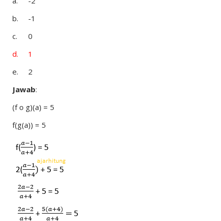
a.
-2
b.
-1
c.
0
d.
1
e.
2
Jawab
:
(f o g)(a) = 5
f(g(a)) = 5