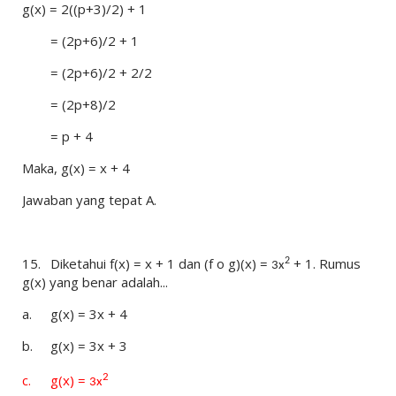
g(x) = 2((p+3)/2) + 1
= (2p+6)/2 + 1
= (2p+6)/2 + 2/2
= (2p+8)/2
= p + 4
Maka, g(x) = x + 4
Jawaban yang tepat A.
15.
Diketahui f(x) = x + 1 dan (f o g)(x) =
+ 1. Rumus
2
3x
g(x) yang benar adalah...
a.
g(x) = 3x + 4
b.
g(x) = 3x + 3
c.
g(x) =
2
3x