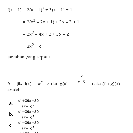
2
f(x – 1) = 2(x – 1)
+ 3(x – 1) + 1
2
= 2(x
– 2x + 1) + 3x – 3 + 1
2
= 2x
– 4x + 2 + 3x – 2
2
= 2x
– x
Jawaban yang tepat E.
9.
Jika f(x) =
dan g(x) =
maka (f o g)(x)
2
3x
– 2
adalah...