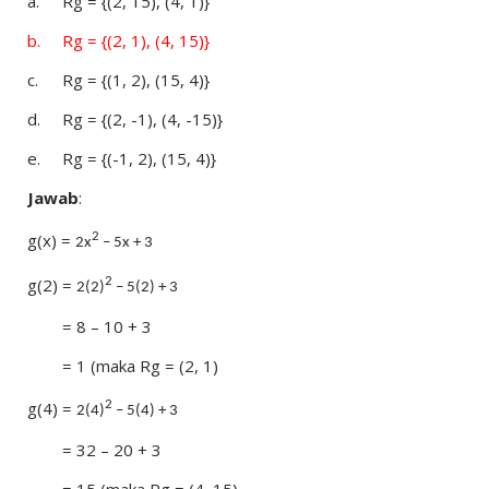
a.
Rg = {(2, 15), (4, 1)}
b.
Rg = {(2, 1), (4, 15)}
c.
Rg = {(1, 2), (15, 4)}
d.
Rg = {(2, -1), (4, -15)}
e.
Rg = {(-1, 2), (15, 4)}
Jawab
:
g(x) =
2
2x
– 5x + 3
g(2) =
2
2(2)
– 5(2) + 3
= 8 – 10 + 3
= 1 (maka Rg = (2, 1)
g(4) =
2
2(4)
– 5(4) + 3
= 32 – 20 + 3
= 15 (maka Rg = (4, 15)