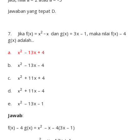
Jawaban yang tepat D.
7.
Jika f(x) =
dan g(x) = 3x – 1, maka nilai f(x) – 4
2
x
– x
g(x) adalah...
a.
– 13x + 4
2
x
b.
– 13x – 4
2
x
c.
+ 11x + 4
2
x
d.
+ 11x – 4
2
x
e.
– 13x – 1
2
x
Jawab
:
f(x) – 4 g(x) =
– x – 4(3x – 1)
2
x
2