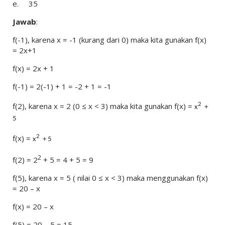
e.
35
Jawab
:
f(-1), karena x = -1 (kurang dari 0) maka kita gunakan f(x)
= 2x+1
f(x) = 2x + 1
f(-1) = 2(-1) + 1 = -2 + 1 = -1
f(2), karena x = 2 (0 ≤ x < 3) maka kita gunakan f(x) =
2
x
+
5
f(x) =
2
x
+ 5
2
f(2) = 2
+ 5 = 4 + 5 = 9
f(5), karena x = 5 ( nilai 0 ≤ x < 3) maka menggunakan f(x)
= 20 – x
f(x) = 20 – x
f(5) = 20 – 5 = 15