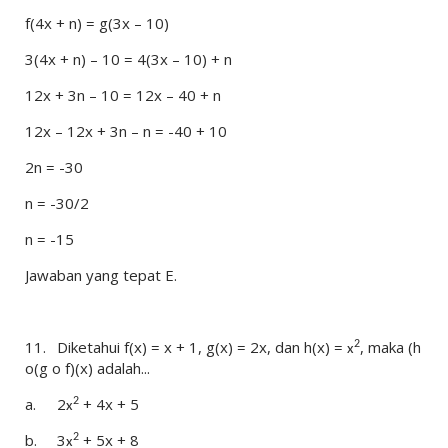
f(4x + n) = g(3x – 10)
3(4x + n) – 10 = 4(3x – 10) + n
12x + 3n – 10 = 12x – 40 + n
12x – 12x + 3n – n = -40 + 10
2n = -30
n = -30/2
n = -15
Jawaban yang tepat E.
11.
Diketahui f(x) = x + 1, g(x) = 2x, dan h(x) =
, maka (h
2
x
o(g o f)(x) adalah...
a.
2
+ 4x + 5
2
x
b.
3
+ 5x + 8
2
x