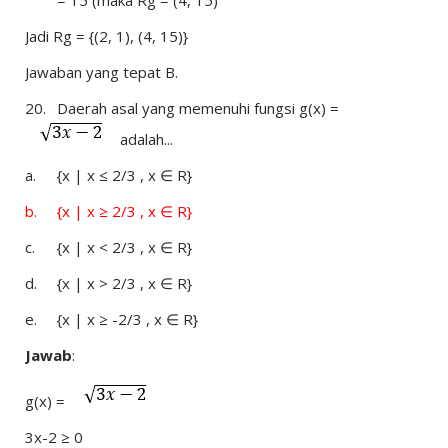
Jadi Rg = {(2, 1), (4, 15)}
Jawaban yang tepat B.
20.
Daerah asal yang memenuhi fungsi g(x) =
adalah...
a.
{x | x ≤ 2/3 , x ∈ R}
b.
{x | x ≥ 2/3 , x ∈ R}
c.
{x | x < 2/3 , x ∈ R}
d.
{x | x > 2/3 , x ∈ R}
e.
{x | x ≥ -2/3 , x ∈ R}
Jawab
:
g(x) =
3x-2 ≥ 0