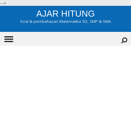
-->
AJAR HITUNG
Soal & pembahasan Matematika SD, SMP & SMA
HOME
ABOUT
KONTAK
KATEGORI
▼
KELAS 7
KELAS 8