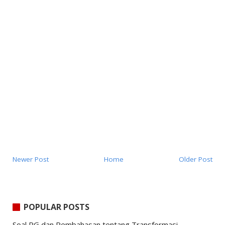
Newer Post
Home
Older Post
POPULAR POSTS
Soal PG dan Pembahasan tentang Transformasi