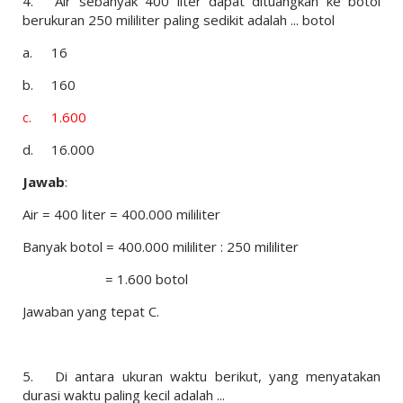
4.
Air sebanyak 400 liter dapat dituangkan ke botol
berukuran 250 mililiter paling sedikit adalah ... botol
a.
16
b.
160
c.
1.600
d.
16.000
Jawab
:
Air = 400 liter = 400.000 mililiter
Banyak botol = 400.000 mililiter : 250 mililiter
= 1.600 botol
Jawaban yang tepat C.
5.
Di antara ukuran waktu berikut, yang menyatakan
durasi waktu paling kecil adalah ...