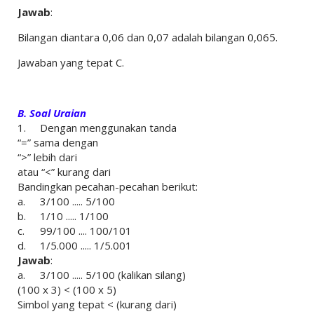
Jawab
:
Bilangan diantara 0,06 dan 0,07 adalah bilangan 0,065.
Jawaban yang tepat C.
B. Soal Uraian
1.
Dengan menggunakan tanda
“=” sama dengan
“>” lebih dari
atau “<” kurang dari
Bandingkan pecahan-pecahan berikut:
a.
3/100 ..... 5/100
b.
1/10 ..... 1/100
c.
99/100 .... 100/101
d.
1/5.000 ..... 1/5.001
Jawab
:
a.
3/100 ..... 5/100 (kalikan silang)
(100 x 3) < (100 x 5)
Simbol yang tepat < (kurang dari)