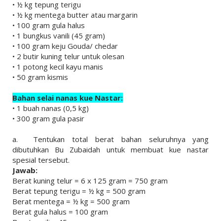
• ½ kg tepung terigu
• ½ kg mentega butter atau margarin
• 100 gram gula halus
• 1 bungkus vanili (45 gram)
• 100 gram keju Gouda/ chedar
• 2 butir kuning telur untuk olesan
• 1 potong kecil kayu manis
• 50 gram kismis
Bahan selai nanas kue Nastar:
• 1 buah nanas (0,5 kg)
• 300 gram gula pasir
a.
Tentukan total berat bahan seluruhnya yang
dibutuhkan Bu Zubaidah untuk membuat kue nastar
spesial tersebut.
Jawab:
Berat kuning telur = 6 x 125 gram = 750 gram
Berat tepung terigu = ½ kg = 500 gram
Berat mentega = ½ kg = 500 gram
Berat gula halus = 100 gram