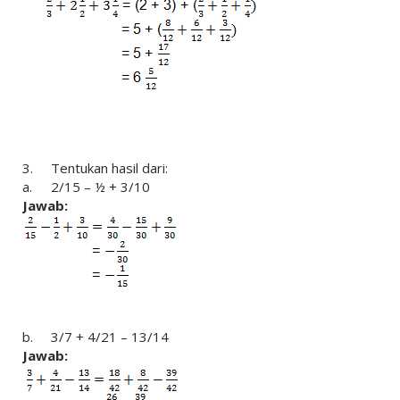
3.
Tentukan hasil dari:
a.
2/15 – ½ + 3/10
Jawab:
b.
3/7 + 4/21 – 13/14
Jawab: