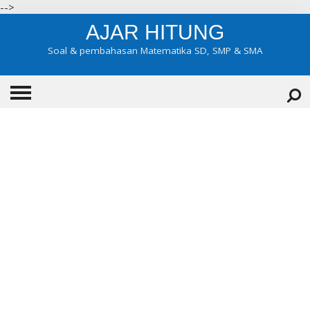
-->
AJAR HITUNG
Soal & pembahasan Matematika SD, SMP & SMA
HOME
ABOUT
KONTAK
KATEGORI
▼
KELAS 7
KELAS 8